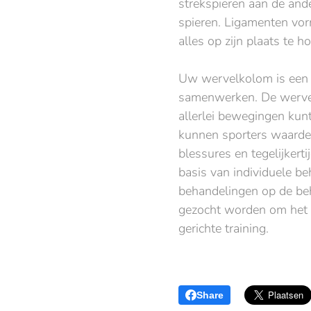
strekspieren aan de ande
spieren. Ligamenten vor
alles op zijn plaats te 
Uw wervelkolom is een o
samenwerken. De wervelko
allerlei bewegingen kun
kunnen sporters waardev
blessures en tegelijkert
basis van individuele 
behandelingen op de be
gezocht worden om het a
gerichte training.
Share