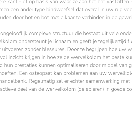
re kant - of op basis van waar ze aan het bot vastzitten 
men een ander type bindweefsel dat overal in uw rug vo
houden door bot en bot met elkaar te verbinden in de gewri
ngelooflijk complexe structuur die bestaat uit vele onde
lom ondersteunt je lichaam en geeft je tegelijkertijd flexi
t uitvoeren zonder blessures. Door te begrijpen hoe uw 
ol inzicht krijgen in hoe ze de wervelkolom het beste 
ijd hun prestaties kunnen optimaliseren door middel van 
behoeften. Een osteopaat kan problemen aan uw wervelk
handelbank. Regelmatig zal er echter samenwerking met 
ctieve deel van de wervelkolom (de spieren) in goede con