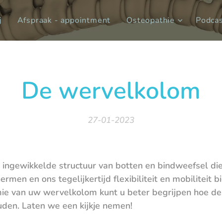
j
Afspraak - appointment
Osteopathie
Podca
De wervelkolom
27-01-2023
ingewikkelde structuur van botten en bindweefsel die
men en ons tegelijkertijd flexibiliteit en mobiliteit b
ie van uw wervelkolom kunt u beter begrijpen hoe dez
den. Laten we een kijkje nemen!