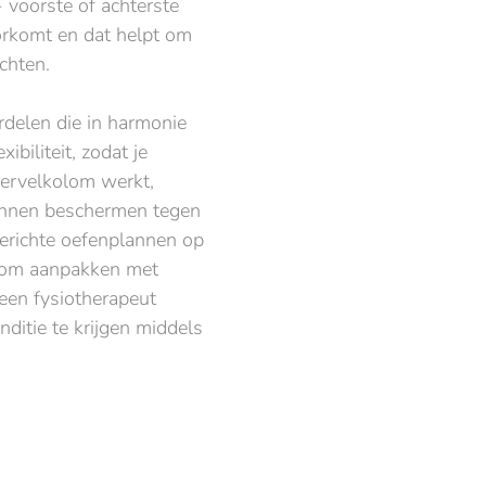
- voorste of achterste
orkomt en dat helpt om
chten.
rdelen die in harmonie
biliteit, zodat je
wervelkolom werkt,
kunnen beschermen tegen
gerichte oefenplannen op
olom aanpakken met
een fysiotherapeut
ditie te krijgen middels