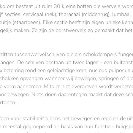
kolom bestaat uit ruim 30 kleine botten die wervels wo
ijf secties: cervicaal (nek), thoracaal (middenrug), lumbaal
uitje (staartbeen). Elke sectie heeft zijn eigen unieke ke
lijk maken. Zo zijn de borstwervels zo gemaakt dat het m
 zitten tussenwervelschijven die als schokdempers funge
angen. De schijven bestaan uit twee lagen - een buitenst
xibele ring rond een geleiachtige kern, nucleus pulposus 
 schokken opvangen wanneer wij bewegen, springen of dr
e vorm aannemen. Mits er niet overdreven wordt verbeter
oor bewegen. Niets doen daarentegen maakt dat deze sch
rtonen.
gen voor stabiliteit tijdens het bewegen en regelen de uit
meestal gegroepeerd op basis van hun functie - buigspi