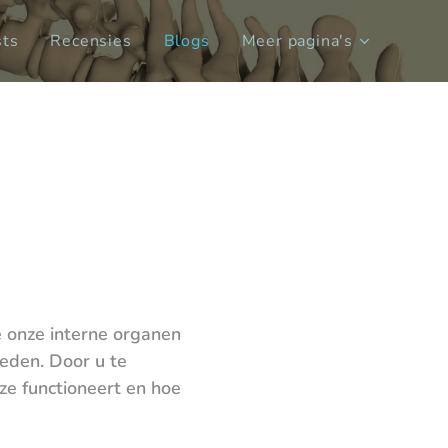
sts
Recensies
Blogs
Meer pagina's
 onze interne organen
ieden. Door u te
e functioneert en hoe